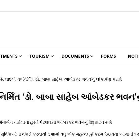
RTMENTS
TOURISM
DOCUMENTS
FORMS
NOTI
ેટલાદમાં નવનિર્મિત ‘ડો. બાબા સાહેબ આંબેડકર ભવન’નું લોકાર્પણ કરાશે
િર્મિત ‘ડો. બાબા સાહેબ આંબેડકર ભવન’નુ
્શનાબેન વાઘેલાના હસ્તે પેટલાદમાં આંબેડકર ભવનનું ઉદ્ઘાટન થશે
 સુવિધાઓમાં વધારો કરવાની દિશામાં વધુ એક મહત્વપૂર્ણ કદમ ઉઠાવતા આગામી ૧૨