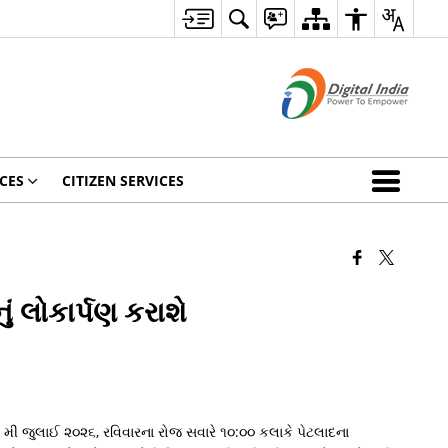
CES
CITIZEN SERVICES
ં લોકાર્પણ કરાશે
 મી જુલાઈ ૨૦૨૬, રવિવારના રોજ સવારે ૧૦:૦૦ કલાકે પેટલાદના