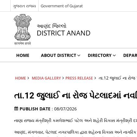
ગુજરાત રાજ્ય
Government of Gujarat
આણંદ જિલ્લો
DISTRICT ANAND
HOME
ABOUT DISTRICT
DIRECTORY
DEPA
તા.12 જુલાઈ ના રોજ પ
HOME
MEDIA GALLERY
PRESS RELEASE
તા.12 જુલાઈ ના રોજ પેટલાદમાં નવન
PUBLISH DATE
: 08/07/2026
નાણા રાજ્ય મંત્રીશ્રી કમલેશભાઈ પટેલ અને શહેરી વિકાસ મંત્રીશ્રી દર
આણંદ, મંગળવાર, પેટલાદ નગરપાલિકા દ્વારા શહેરના વિકાસ અને નાગરિક