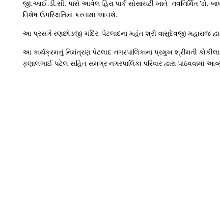
જી.આઈ.ડી.સી. પાસે આવેલ હિરા પાર્ક સોસાયટી ખાતે નવનિર્મિત ‘ડો. બા
વિશેષ ઉપસ્થિતિમાં કરવામાં આવશે.
આ પ્રસંગે રણછોડજી મંદિર, પેટલાદના મહંત શ્રી વાસુદેવજી મહારાજ દ
આ કાર્યક્રમનું નિમંત્રણ પેટલાદ નગરપાલિકાના પ્રમુખ શ્રીમતી કોકી
કૃણાલભાઈ પટેલ સહિત સમગ્ર નગરપાલિકા પરિવાર દ્વારા પાઠવવામાં આવ્યુ