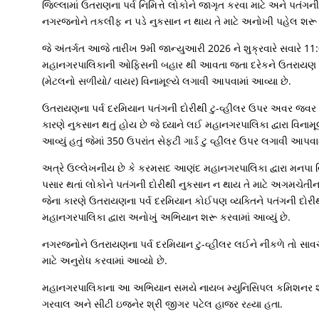
જિલ્લામાં ઉતરાણના પર્વ નિમિત્તે લોકોને જાગૃત કરવા માટે અને પતંગન
નગરજનોને તકલીફ ન પડે નુકસાન ન થાય તે માટે અનોખી પહેલ શરૂ 
જે અંતર્ગત આજે તારીખ 9મી જાન્યુઆરી 2026 ને શુક્રવારે સવારે 
મહાનગરપાલિકાની ઓફિસની બહાર થી આવતા જતા દરેકને ઉતરાયણ પર્વ નિ
(મેટલનો સળીયો/ વાયર) વિનામૂલ્યે લગાવી આપવામાં આવ્યા છે.
ઉતરાયણના પર્વ દરમિયાન પતંગની દોરીથી ટુ-વ્હીલર ઉપર અવર જવર ક
કારણે નુકસાન થતું હોય છે જે ધ્યાને લઈ મહાનગરપાલિકા દ્વારા વિનામૂલ્
આવ્યું હતું જેમાં 350 ઉપરાંત સેફટી ગાર્ડ ટુ વ્હીલર ઉપર લગાવી આપવા
અત્રે ઉલ્લેખનીય છે કે કરમસદ આણંદ મહાનગરપાલિકા દ્વારા મનપા
પસાર થતાં લોકોને પતંગની દોરીથી નુકસાન ન થાય તે માટે અગમચેતીના
જેના કારણે ઉતરાયણના પર્વ દરમિયાન કોઈપણ વ્યક્તિને પતંગની દોરી
મહાનગરપાલિકા દ્વારા અનોખું અભિયાન શરૂ કરવામાં આવ્યું છે.
નગરજનોને ઉતરાયણના પર્વ દરમિયાન ટુ-વ્હીલર લઈને નીકળે તો સાવચ
માટે અનુરોધ કરવામાં આવ્યો છે.
મહાનગરપાલિકાના આ અભિયાન સમયે નાયબ મ્યુનિસિપલ કમિશનર શ્રી
ગરવાલ અને સીટી ઇજનેર શ્રી જીગર પટેલ હાજર રહ્યા હતા.