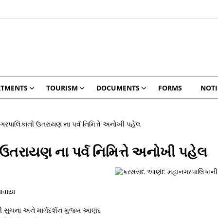
RTMENTS
TOURISM
DOCUMENTS
FORMS
NOTI
ાલિકાની ઉતરાયણ ના પર્વ નિમિત્તે અનોખી પહેલ
ાયણ ના પર્વ નિમિત્તે અનોખી પહેલ
ાવાયા
 સુચના અને માર્ગદર્શન મુજબ આણંદ