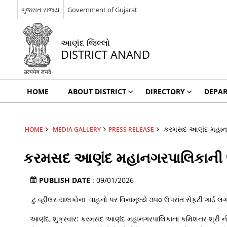
ગુજરાત રાજ્ય
Government of Gujarat
આણંદ જિલ્લો
DISTRICT ANAND
HOME
ABOUT DISTRICT
DIRECTORY
DEPA
કરમસદ આણંદ મહાનગરપ
HOME
MEDIA GALLERY
PRESS RELEASE
કરમસદ આણંદ મહાનગરપાલિકાની ઉતર
PUBLISH DATE
: 09/01/2026
ટુ વ્હીલર ચાલકોના વાહનો પર વિનામૂલ્યે ૩૫૦ ઉપરાંત સેફટી ગાર્ડ લગ
આણંદ, શુક્રવાર: કરમસદ આણંદ મહાનગરપાલિકાના કમિશનર શ્રી ની