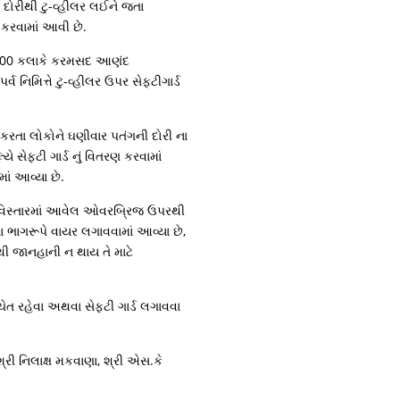
ી દોરીથી ટુ-વ્હીલર લઈને જતા
કરવામાં આવી છે.
11:00 કલાકે કરમસદ આણંદ
મિત્તે ટુ-વ્હીલર ઉપર સેફ્ટીગાર્ડ
રતા લોકોને ઘણીવાર પતંગની દોરી ના
યે સેફટી ગાર્ડ નું વિતરણ કરવામાં
માં આવ્યા છે.
 વિસ્તારમાં આવેલ ઓવરબ્રિજ ઉપરથી
 ભાગરૂપે વાયર લગાવવામાં આવ્યા છે,
થી જાનહાની ન થાય તે માટે
ેત રહેવા અથવા સેફટી ગાર્ડ લગાવવા
 નિલાક્ષ મકવાણા, શ્રી એસ.કે