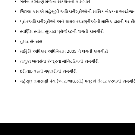
ગરીબ કલ્યાણ મેળાના સંકલનની કામગીરી
જિલ્લા કક્ષાએ મહેસૂલી અધિકારીશ્રીઓની માસિક બેઠકના આયોજન
પ્રાંતઅધિકારીશ્રીઓ અને મામલતદારશ્રીઓની માસિક ડાયરી પર રીમ
સ્વર્ણિમ સ્વાંત: સુખાય પ્રોજેક્ટની લગતી કામગીરી
તુમાર સેન્સસ
માહિતિ અધિકાર અધિનિયમ 2005 ને લગતી કામગીરી
તાલુકા જનસેવા કેન્દ્રના મોનિટરિંગની કામગીરી
દરીયાઇ વસ્તી ગણતરીની કામગીરી
મહેસૂલ તપાસણી પંચ (આર.આઇ.સી.) પત્રકો તૈયાર કરવાની કામગીર