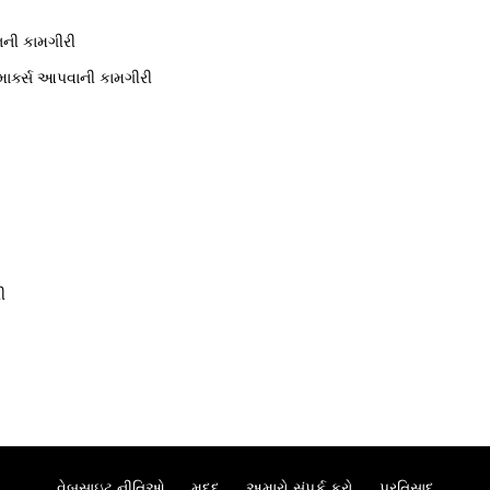
ની કામગીરી
ાર્ક્સ આપવાની કામગીરી
ી
વેબસાઇટ નીતિઓ
મદદ
અમારો સંપર્ક કરો
પ્રતિસાદ