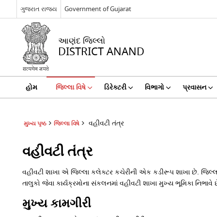
ગુજરાત રાજ્ય
Government of Gujarat
આણંદ જિલ્લો
DISTRICT ANAND
હોમ
જિલ્લા વિષે
ડિરેક્ટરી
વિભાગો
પ્રવાસન
વહીવટી તંત્ર
મુખ્ય પૃષ્ઠ
જિલ્લા વિષે
વહીવટી તંત્ર
વહીવટી શાખા એ જિલ્લા કલેક્ટર કચેરીની એક કડીરૂપ શાખા છે. જિલ્લ
તાલુકો જેવા કાર્યક્રમોના સંકલનમાં વહીવટી શાખા મુખ્ય ભૂમિકા નિભાવે છ
મુખ્ય કામગીરી